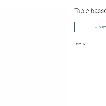
Table bass
Ajoute
Détails
Dimensions : Hauteu
profondeur 100cm