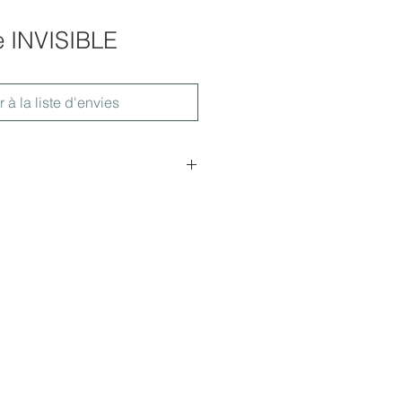
e INVISIBLE
r à la liste d'envies
r 31,5cm x largeur 100 cm x