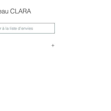
teau CLARA
r à la liste d'envies
xD.40cm