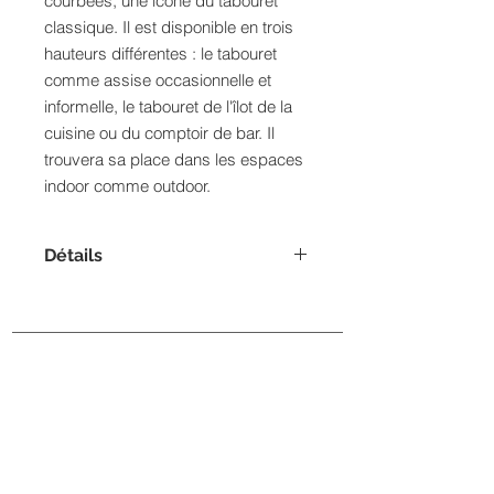
courbées, une icône du tabouret
classique. Il est disponible en trois
hauteurs différentes : le tabouret
comme assise occasionnelle et
informelle, le tabouret de l'îlot de la
cuisine ou du comptoir de bar. Il
trouvera sa place dans les espaces
indoor comme outdoor.
Détails
Petit modèle (46cm)
Dimensions :
Hauteur: 46 cm
Diamètre: 39 cm
BELLE EPOQUE
Hauteur du siège: 46 cm
109 Cours Napoleon, AJACCIO
04 95 22 57 75
contact@belleepoqueajaccio.fr