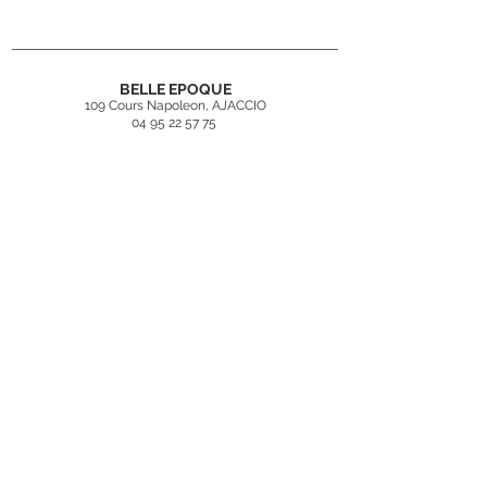
Dimensions : l.62xP.62cm
BELLE EPOQUE
109 Cours Napoleon, AJACCIO
04 95 22 57 75
contact@belleepoqueajaccio.fr
Inscrivez-vous
à
notre newsletter
Rejoindre
Mentions légales