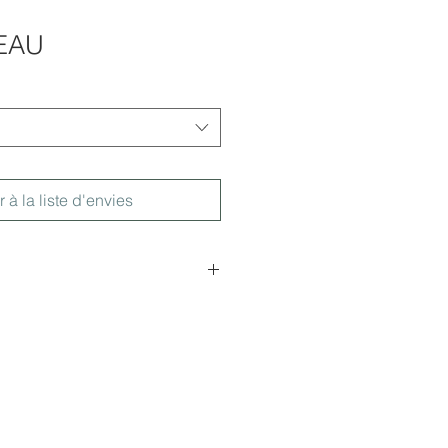
CEAU
r à la liste d'envies
5xl.37xP.12cm
2xl.28,5xP12cm