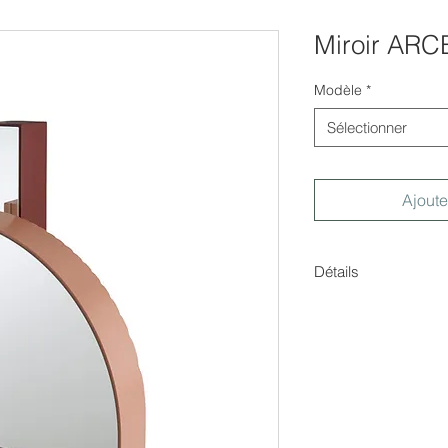
Miroir AR
Modèle
*
Sélectionner
Ajoute
Détails
Dimensions :
Petit modèle : H.44,
Grand modèle : H.6