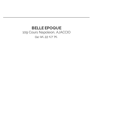
Dimensions : H.145xP.186cm
BELLE EPOQUE
109 Cours Napoleon, AJACCIO
04 95 22 57 75
contact@belleepoqueajaccio.fr
Inscrivez-vous
à
notre newsletter
Rejoindre
Mentions légales