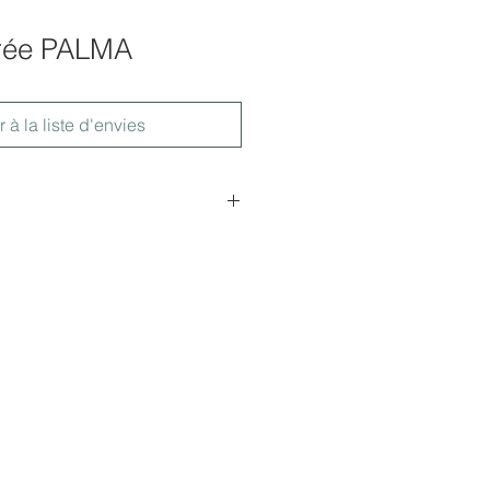
orée PALMA
r à la liste d'envies
x105cm