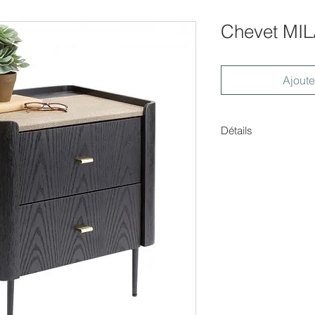
Chevet MI
Ajoute
Détails
Chevet 2 tiroirs
Dimensions : H.62x