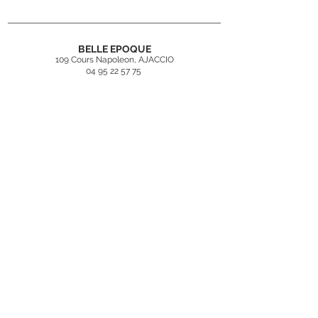
BELLE EPOQUE
109 Cours Napoleon, AJACCIO
04 95 22 57 75
contact@belleepoqueajaccio.fr
Inscrivez-vous
à
notre newsletter
Rejoindre
Mentions légales
CGV