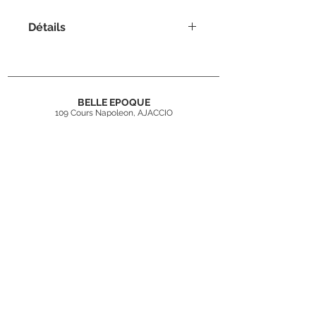
Détails
Dimensions : H.80xl.40xP.49cm
BELLE EPOQUE
109 Cours Napoleon, AJACCIO
04 95 22 57 75
contact@belleepoqueajaccio.fr
Inscrivez-vous
à
notre newsletter
Rejoindre