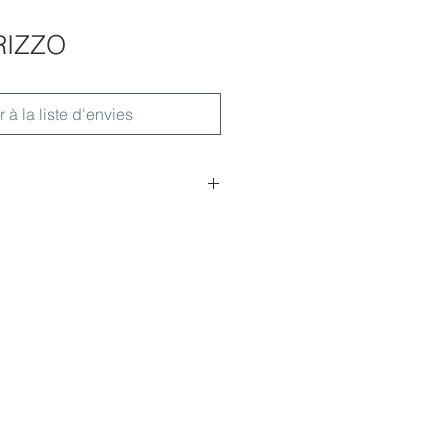
RIZZO
r à la liste d'envies
L.164xP.67cm