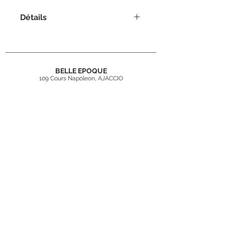
Détails
Dimensions : L.206 x P.110 x H.95
cm
Dimensions du couchage : 140 x 200
cm
BELLE EPOQUE
109 Cours Napoleon, AJACCIO
04 95 22 57 75
contact@belleepoqueajaccio.fr
Inscrivez-vous
à
notre newsletter
Rejoindre