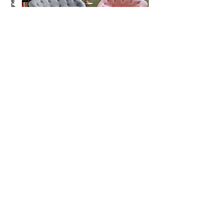
Ligne Roset collection de mobilier design symbole
d'une elegance de vie, meubles signés par les plus
grands talents du design contemporain.
Voir plus
Kartell, la marque de référence en termes de design
moderne spécialisée dans la fabrication d'objets en
plastique. Elle s'entoure des meilleurs créateurs pour
proposer des produits qui sortent de l'ordinaire.
Voir plus